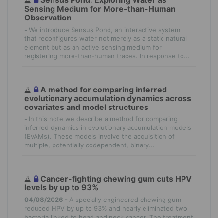
Sensus Pond: Exploring Water as
Sensing Medium for More-than-Human
Observation
-
We introduce Sensus Pond, an interactive system
that reconfigures water not merely as a static natural
element but as an active sensing medium for
registering more-than-human traces. In response to...
A method for comparing inferred
evolutionary accumulation dynamics across
covariates and model structures
-
In this note we describe a method for comparing
inferred dynamics in evolutionary accumulation models
(EvAMs). These models involve the acquisition of
multiple, potentially codependent, binary...
Cancer-fighting chewing gum cuts HPV
levels by up to 93%
04/08/2026 -
A specially engineered chewing gum
reduced HPV by up to 93% and nearly eliminated two
bacteria linked to head and neck cancer. The treatment