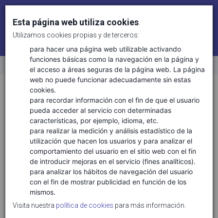
Esta página web utiliza cookies
.
Utilizamos cookies propias y de terceros:
Identifícate
Regístrate
para hacer una página web utilizable activando
funciones básicas como la navegación en la página y
el acceso a áreas seguras de la página web. La página
Inicio
web no puede funcionar adecuadamente sin estas
Disciplinas técnicas
Medio ambiente y sostenibilidad
cookies.
para recordar información con el fin de que el usuario
pueda acceder al servicio con determinadas
características, por ejemplo, idioma, etc.
DISCIPLINAS TÉCNICAS
para realizar la medición y análisis estadístico de la
utilización que hacen los usuarios y para analizar el
Medio Ambiente y Sostenibilidad
comportamiento del usuario en el sitio web con el fin
de introducir mejoras en el servicio (fines analíticos).
ÁREAS DE CONOCIMIENTO
para analizar los hábitos de navegación del usuario
con el fin de mostrar publicidad en función de los
Bioeconomía
mismos.
Certificación y huella de sostenibilidad
Visita nuestra
política de cookies
para más información.
Ciclo de vida