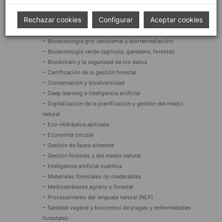
Conservación y biodiversidad
Rechazar cookies
-
Configurar
Aceptar cookies
Alimentos de origen forestal (Edibles)
-
Bioeconomía
-
Biotecnología gris (ambiental y biorremediación)
-
Biotecnología verde (agrícola, ganadera, forestal)
-
Blockchain y la seguridad de los datos
-
Certificación de la gestión forestal
-
Conservación y biodiversidad
-
Deep learning e Inteligencia artificial
-
Digitalización de la planificación y gestión del medio
natural
-
Eco-Hidráulica aplicada
-
Economía circular
-
Gestión de fauna silvestre
-
Gestión forestas y del medio natural
-
Inteligencia artificial cuántica
-
Materiales forestales no maderables
-
Medioambiente agrario y forestal
-
Procesamiento del lenguaje natural (NLP)
-
Sanidad vegetal y biocontrol de plagas y enfermedades
forestales