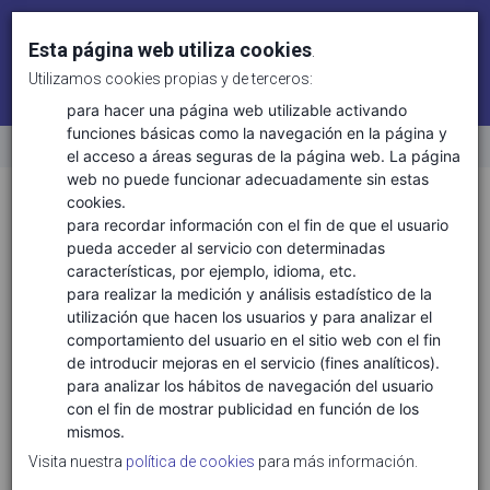
Esta página web utiliza cookies
.
Utilizamos cookies propias y de terceros:
Identifícate
Regístrate
para hacer una página web utilizable activando
funciones básicas como la navegación en la página y
el acceso a áreas seguras de la página web. La página
Inicio
web no puede funcionar adecuadamente sin estas
Disciplinas técnicas
Medio ambiente y sostenibilidad
cookies.
para recordar información con el fin de que el usuario
pueda acceder al servicio con determinadas
características, por ejemplo, idioma, etc.
DISCIPLINAS TÉCNICAS
para realizar la medición y análisis estadístico de la
utilización que hacen los usuarios y para analizar el
Medio Ambiente y Sostenibilidad
comportamiento del usuario en el sitio web con el fin
de introducir mejoras en el servicio (fines analíticos).
ÁREAS DE CONOCIMIENTO
para analizar los hábitos de navegación del usuario
con el fin de mostrar publicidad en función de los
Bioeconomía
mismos.
Certificación y huella de sostenibilidad
Visita nuestra
política de cookies
para más información.
Ciclo de vida