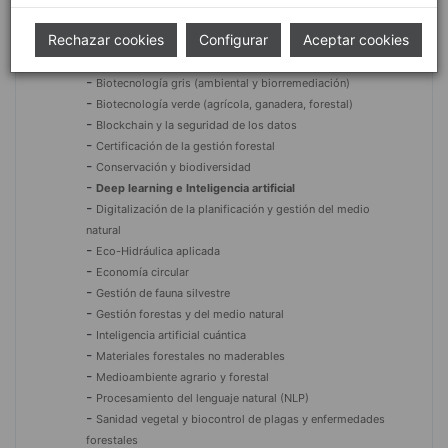
Conservación y biodiversidad
Rechazar cookies
-
Configurar
Aceptar cookies
Alimentos de origen forestal (Edibles)
-
Bioeconomía
-
Biotecnología gris (ambiental y biorremediación)
-
Biotecnología verde (agrícola, ganadera, forestal)
-
Blockchain y la seguridad de los datos
-
Certificación de la gestión forestal
-
Conservación y biodiversidad
-
Deep learning e Inteligencia artificial
-
Digitalización de la planificación y gestión del medio
natural
-
Eco-Hidráulica aplicada
-
Economía circular
-
Gestión de fauna silvestre
-
Gestión forestas y del medio natural
-
Inteligencia artificial cuántica
-
Materiales forestales no maderables
-
Medioambiente agrario y forestal
-
Procesamiento del lenguaje natural (NLP)
-
Sanidad vegetal y biocontrol de plagas y enfermedades
forestales