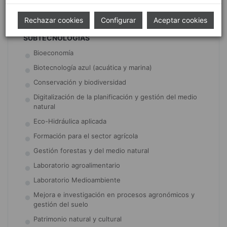
Prevención y diagnóstico
Rechazar cookies
Configurar
Aceptar cookies
SUBTECNOLOGÍAS
Bioeconomía
Biotecnología azul (acuática y marina)
Conservación y biodiversidad
Digitalización de la planificación y gestión del medio
natural
Eco-Hidráulica aplicada
Formación para el sector agrícola
Gestión forestas y del medio natural
Laboratorio agroalimentario
Laboratorio Medioambiente
Mejora e investigación en procesos agronómicos y
gestión del suelo
Patrimonio natural y cultural