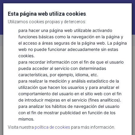
Esta página web utiliza cookies
.
Utilizamos cookies propias y de terceros:
Identifícate
Regístrate
para hacer una página web utilizable activando
funciones básicas como la navegación en la página y
el acceso a áreas seguras de la página web. La página
Inicio
web no puede funcionar adecuadamente sin estas
Sectores
Ciencias de la vida
cookies.
para recordar información con el fin de que el usuario
pueda acceder al servicio con determinadas
características, por ejemplo, idioma, etc.
TECNOLOGÍAS ASOCIADAS
para realizar la medición y análisis estadístico de la
utilización que hacen los usuarios y para analizar el
Ciencias de la vida salud
comportamiento del usuario en el sitio web con el fin
Conservación y biodiversidad
de introducir mejoras en el servicio (fines analíticos).
Gestión ambiental y de recursos naturales
para analizar los hábitos de navegación del usuario
con el fin de mostrar publicidad en función de los
Gestión clínica
mismos.
Gestión forestas y del medio natural
Visita nuestra
política de cookies
para más información.
Medicina personalizada