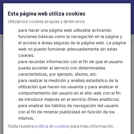
Esta página web utiliza cookies
.
Utilizamos cookies propias y de terceros:
Identifícate
Regístrate
para hacer una página web utilizable activando
funciones básicas como la navegación en la página y
el acceso a áreas seguras de la página web. La página
Inicio
web no puede funcionar adecuadamente sin estas
Sectores
Ciencias de la vida
cookies.
para recordar información con el fin de que el usuario
pueda acceder al servicio con determinadas
características, por ejemplo, idioma, etc.
TECNOLOGÍAS ASOCIADAS
para realizar la medición y análisis estadístico de la
utilización que hacen los usuarios y para analizar el
Ciencias de la vida salud
comportamiento del usuario en el sitio web con el fin
Conservación y biodiversidad
de introducir mejoras en el servicio (fines analíticos).
Gestión ambiental y de recursos naturales
para analizar los hábitos de navegación del usuario
con el fin de mostrar publicidad en función de los
Gestión clínica
mismos.
Gestión forestas y del medio natural
Visita nuestra
política de cookies
para más información.
Medicina personalizada