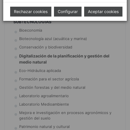
Prevención y diagnóstico
Rechazar cookies
Configurar
Aceptar cookies
SUBTECNOLOGÍAS
Bioeconomía
Biotecnología azul (acuática y marina)
Conservación y biodiversidad
Digitalización de la planificación y gestión del
medio natural
Eco-Hidráulica aplicada
Formación para el sector agrícola
Gestión forestas y del medio natural
Laboratorio agroalimentario
Laboratorio Medioambiente
Mejora e investigación en procesos agronómicos y
gestión del suelo
Patrimonio natural y cultural