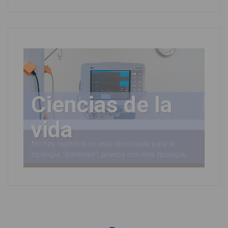
Ciencias de la
vida
No hay registros en esta tecnología para la
tipología "patentes", prueba con otra tipología.