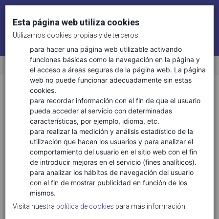
Esta página web utiliza cookies
.
Utilizamos cookies propias y de terceros:
Identifícate
Regístrate
para hacer una página web utilizable activando
funciones básicas como la navegación en la página y
el acceso a áreas seguras de la página web. La página
Inicio
web no puede funcionar adecuadamente sin estas
Sectores
Ciencias de la vida
cookies.
para recordar información con el fin de que el usuario
pueda acceder al servicio con determinadas
características, por ejemplo, idioma, etc.
TECNOLOGÍAS ASOCIADAS
para realizar la medición y análisis estadístico de la
utilización que hacen los usuarios y para analizar el
Ciencias de la vida salud
comportamiento del usuario en el sitio web con el fin
Conservación y biodiversidad
de introducir mejoras en el servicio (fines analíticos).
Gestión ambiental y de recursos naturales
para analizar los hábitos de navegación del usuario
con el fin de mostrar publicidad en función de los
Gestión clínica
mismos.
Gestión forestas y del medio natural
Visita nuestra
política de cookies
para más información.
Medicina personalizada