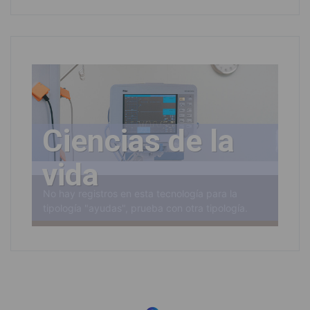
Ciencias de la
vida
No hay registros en esta tecnología para la
tipología "ayudas", prueba con otra tipología.