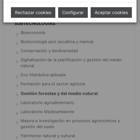
Prevención y diagnóstico
Rechazar cookies
Configurar
Aceptar cookies
SUBTECNOLOGÍAS
Bioeconomía
Biotecnología azul (acuática y marina)
Conservación y biodiversidad
Digitalización de la planificación y gestión del medio
natural
Eco-Hidráulica aplicada
Formación para el sector agrícola
Gestión forestas y del medio natural
Laboratorio agroalimentario
Laboratorio Medioambiente
Mejora e investigación en procesos agronómicos y
gestión del suelo
Patrimonio natural y cultural