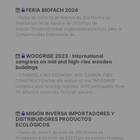
FERIA BIOFACH 2024
-
Fecha de inicio:13 de febrero de 2024Fecha de
finalización:16 de febrero de 2024Tipo de
evento:TemáticoEntidad organizadora:Instituto para la
Competitividad Empresarial de...
WOODRISE 2023 : International
congress on mid and high-rise wooden
buildings
-
TOWARDS A BIO-ECONOMY AND CARBON-FREE
CONSTRUCTIONThe 4th edition of the "WOODRISE"
congress aims to bring together 3000 participants from
20 different countries.Through plenary...
MISIÓN INVERSA IMPORTADORES Y
DISTRIBUIDORES PRODUCTOS
ECOLÓGICOS
-
Fecha de inicio:7 de junio de 2023Fecha de
finalización:8 de junio de 2023Tipo de evento:Temático