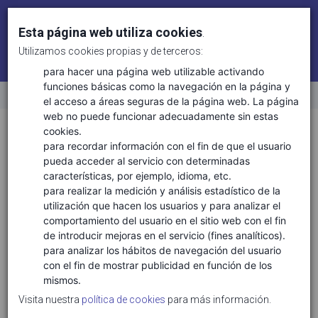
Esta página web utiliza cookies
.
Utilizamos cookies propias y de terceros:
Identifícate
Regístrate
para hacer una página web utilizable activando
funciones básicas como la navegación en la página y
el acceso a áreas seguras de la página web. La página
Inicio
web no puede funcionar adecuadamente sin estas
Sectores
Ciencias de la vida
cookies.
para recordar información con el fin de que el usuario
pueda acceder al servicio con determinadas
características, por ejemplo, idioma, etc.
TECNOLOGÍAS ASOCIADAS
para realizar la medición y análisis estadístico de la
utilización que hacen los usuarios y para analizar el
Ciencias de la vida salud
comportamiento del usuario en el sitio web con el fin
Conservación y biodiversidad
de introducir mejoras en el servicio (fines analíticos).
Gestión ambiental y de recursos naturales
para analizar los hábitos de navegación del usuario
con el fin de mostrar publicidad en función de los
Gestión clínica
mismos.
Gestión forestas y del medio natural
Visita nuestra
política de cookies
para más información.
Medicina personalizada