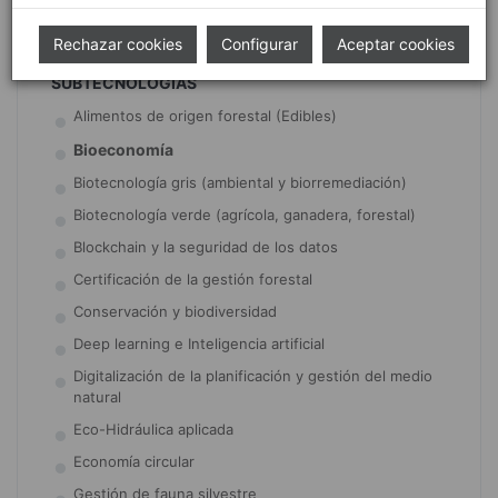
Prevención y diagnóstico
Rechazar cookies
Configurar
Aceptar cookies
SUBTECNOLOGÍAS
Alimentos de origen forestal (Edibles)
Bioeconomía
Biotecnología gris (ambiental y biorremediación)
Biotecnología verde (agrícola, ganadera, forestal)
Blockchain y la seguridad de los datos
Certificación de la gestión forestal
Conservación y biodiversidad
Deep learning e Inteligencia artificial
Digitalización de la planificación y gestión del medio
natural
Eco-Hidráulica aplicada
Economía circular
Gestión de fauna silvestre