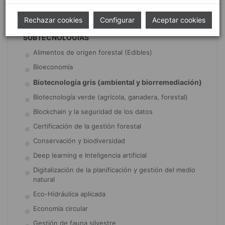
Prevención y diagnóstico
Rechazar cookies
Configurar
Aceptar cookies
SUBTECNOLOGÍAS
Alimentos de origen forestal (Edibles)
Bioeconomía
Biotecnología gris (ambiental y biorremediación)
Biotecnología verde (agrícola, ganadera, forestal)
Blockchain y la seguridad de los datos
Certificación de la gestión forestal
Conservación y biodiversidad
Deep learning e Inteligencia artificial
Digitalización de la planificación y gestión del medio
natural
Eco-Hidráulica aplicada
Economía circular
Gestión de fauna silvestre