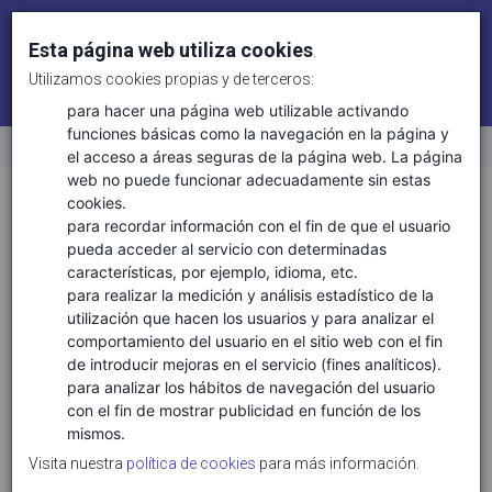
Esta página web utiliza cookies
.
Utilizamos cookies propias y de terceros:
Identifícate
Regístrate
para hacer una página web utilizable activando
funciones básicas como la navegación en la página y
el acceso a áreas seguras de la página web. La página
Inicio
web no puede funcionar adecuadamente sin estas
Sectores
Ciencias de la vida
cookies.
para recordar información con el fin de que el usuario
pueda acceder al servicio con determinadas
características, por ejemplo, idioma, etc.
TECNOLOGÍAS ASOCIADAS
para realizar la medición y análisis estadístico de la
utilización que hacen los usuarios y para analizar el
Ciencias de la vida salud
comportamiento del usuario en el sitio web con el fin
Conservación y biodiversidad
de introducir mejoras en el servicio (fines analíticos).
Gestión ambiental y de recursos naturales
para analizar los hábitos de navegación del usuario
con el fin de mostrar publicidad en función de los
Gestión clínica
mismos.
Gestión forestas y del medio natural
Visita nuestra
política de cookies
para más información.
Medicina personalizada