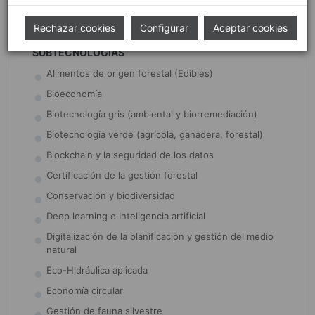
Prevención y diagnóstico
Rechazar cookies
Configurar
Aceptar cookies
SUBTECNOLOGÍAS
Alimentos de origen forestal (Edibles)
Bioeconomía
Biotecnología gris (ambiental y biorremediación)
Biotecnología verde (agrícola, ganadera, forestal)
Blockchain y la seguridad de los datos
Certificación de la gestión forestal
Conservación y biodiversidad
Deep learning e Inteligencia artificial
Digitalización de la planificación y gestión del medio
natural
Eco-Hidráulica aplicada
Economía circular
Gestión de fauna silvestre