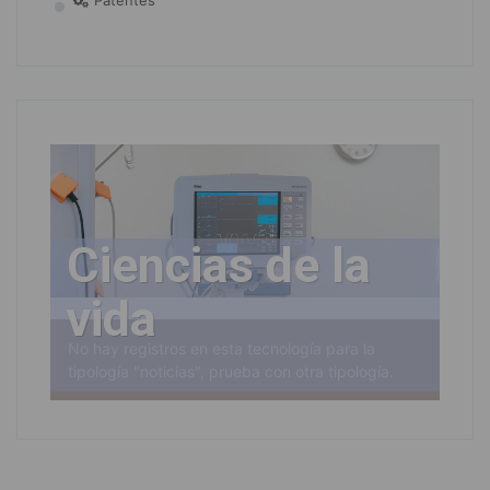
Patentes
Ciencias de la
vida
No hay registros en esta tecnología para la
tipología "noticias", prueba con otra tipología.